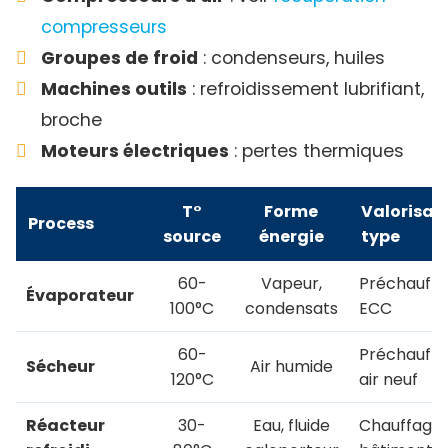
compresseurs
Groupes de froid
: condenseurs, huiles
Machines outils
: refroidissement lubrifiant,
broche
Moteurs électriques
: pertes thermiques
T°
Forme
Valorisat
Process
source
énergie
type
60-
Vapeur,
Préchauffa
Évaporateur
100°C
condensats
ECC
60-
Préchauff
Sécheur
Air humide
120°C
air neuf
Réacteur
30-
Eau, fluide
Chauffage