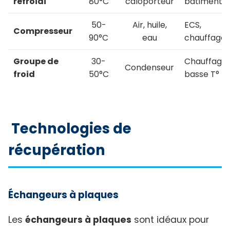
refroidi
80°C
caloporteur
bâtiment, 
50-
Air, huile,
ECS,
Compresseur
90°C
eau
chauffage
Groupe de
30-
Chauffage
Condenseur
froid
50°C
basse T°
Technologies de
récupération
Échangeurs à plaques
Les
échangeurs à plaques
sont idéaux pour