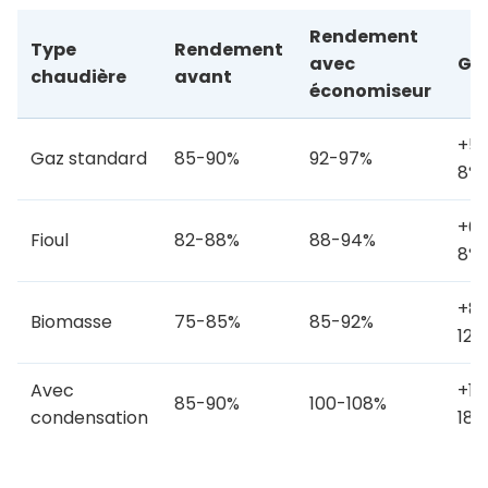
Rendement
Type
Rendement
avec
Ga
chaudière
avant
économiseur
+5
Gaz standard
85-90%
92-97%
8%
+6
Fioul
82-88%
88-94%
8%
+8
Biomasse
75-85%
85-92%
12%
Avec
+12
85-90%
100-108%
condensation
18%